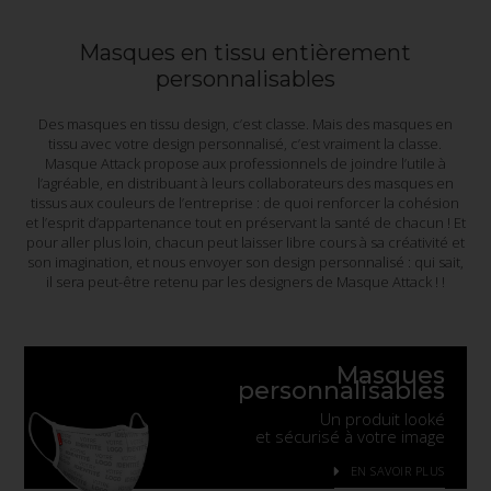
Masques en tissu entièrement
personnalisables
Des masques en tissu design, c’est classe. Mais des masques en
tissu avec votre design personnalisé, c’est vraiment la classe.
Masque Attack propose aux professionnels de joindre l’utile à
l’agréable, en distribuant à leurs collaborateurs des masques en
tissus aux couleurs de l’entreprise : de quoi renforcer la cohésion
et l’esprit d’appartenance tout en préservant la santé de chacun ! Et
pour aller plus loin, chacun peut laisser libre cours à sa créativité et
son imagination, et nous envoyer son design personnalisé : qui sait,
il sera peut-être retenu par les designers de Masque Attack ! !
Masques
personnalisables
Un produit looké
et sécurisé à votre image
EN SAVOIR PLUS