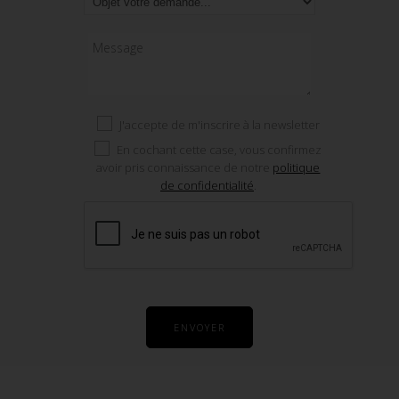
Message
J'accepte de m'inscrire à la newsletter
En cochant cette case, vous confirmez
avoir pris connaissance de notre
politique
de confidentialité
.
ENVOYER