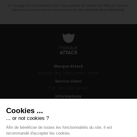
En renseignant votre adresse e-mail, vous acceptez de recevoir nos offres par courrier
électronique et vous prenez connaissance de notre
politique de confidentialité
.
Masque Attack
A propos
Blog
Infos Livraison
Presse
Service client
FAQ
SAV
CGV
Contact
Informations
Certifications
Lavage / Entretien
Masques adultes
Cookies ...
Suivez-nous
... or not cookies ?
Afin de bénéficier de toutes les fonctionnalités du site, il est
recommandé d'accepter les cookies.