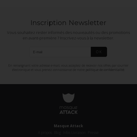
Inscription Newsletter
Vous souhaitez rester informés des nouveautés ou des promotions
en avant-première ? Inscrivez-vous à la newsletter.
OK
En renseignant votre adresse e-mail, vous acceptez de recevoir nos offres par courrier
électronique et vous prenez connaissance de notre
politique de confidentialité
.
Masque Attack
A propos
Blog
Infos Livraison
Presse