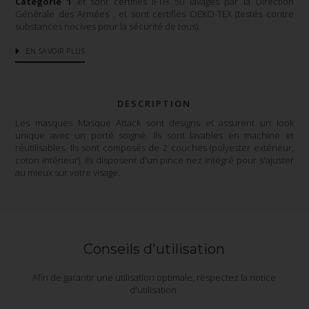
Catégorie 1
et sont certifiés IFTH 50 lavages par la Direction
Générale des Armées , et sont certifiés OEKO-TEX (testés contre
substances nocives pour la sécurité de tous).
EN SAVOIR PLUS
DESCRIPTION
Les masques Masque Attack sont designs et assurent un look
unique avec un porté soigné. Ils sont lavables en machine et
réutilisables. Ils sont composés de 2 couches (polyester extérieur,
coton intérieur). Ils disposent d'un pince nez intégré pour s'ajuster
au mieux sur votre visage.
Conseils d'utilisation
Afin de garantir une utilisation optimale, respectez la notice
d'utilisation.