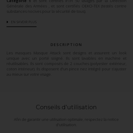
Catégorie 1
et sont certifiés IFTH 50 lavages par la Direction
Générale des Armées , et sont certifiés OEKO-TEX (testés contre
substances nocives pour la sécurité de tous).
EN SAVOIR PLUS
DESCRIPTION
Les masques Masque Attack sont designs et assurent un look
unique avec un porté soigné. Ils sont lavables en machine et
réutilisables. Ils sont composés de 2 couches (polyester extérieur,
coton intérieur). Ils disposent d'un pince nez intégré pour s'ajuster
au mieux sur votre visage.
Conseils d'utilisation
Afin de garantir une utilisation optimale, respectez la notice
d'utilisation.